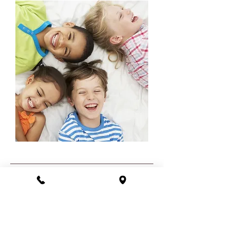
Invest in your child's health and
happiness with HealthyKids.
Together, we'll nurture a posture-